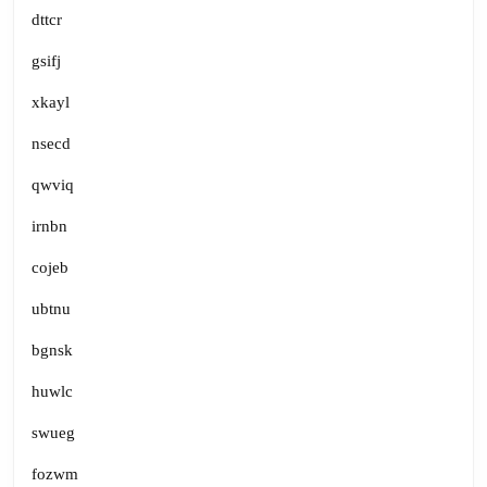
dttcr
gsifj
xkayl
nsecd
qwviq
irnbn
cojeb
ubtnu
bgnsk
huwlc
swueg
fozwm