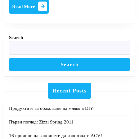
Суичър
Read
Read More
на
More
Dolman
Search
Search
Recent Posts
Продуктите за обжалване на мляко в DIY
Първи поглед: Zizzi Spring 2011
16 причини да започнете да използвате ACV!