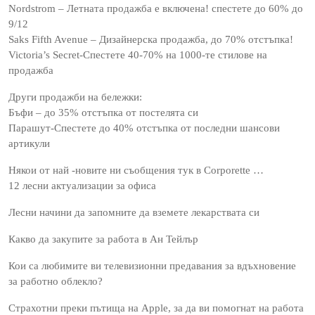
Nordstrom – Летната продажба е включена! спестете до 60% до
9/12
Saks Fifth Avenue – Дизайнерска продажба, до 70% отстъпка!
Victoria’s Secret-Спестете 40-70% на 1000-те стилове на
продажба
Други продажби на бележки:
Бъфи – до 35% отстъпка от постелята си
Парашут-Спестете до 40% отстъпка от последни шансови
артикули
Някои от най -новите ни съобщения тук в Corporette …
12 лесни актуализации за офиса
Лесни начини да запомните да вземете лекарствата си
Какво да закупите за работа в Ан Тейлър
Кои са любимите ви телевизионни предавания за вдъхновение
за работно облекло?
Страхотни преки пътища на Apple, за да ви помогнат на работа