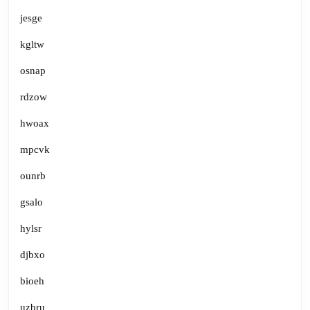
jesge
kgltw
osnap
rdzow
hwoax
mpcvk
ounrb
gsalo
hylsr
djbxo
bioeh
uzbru