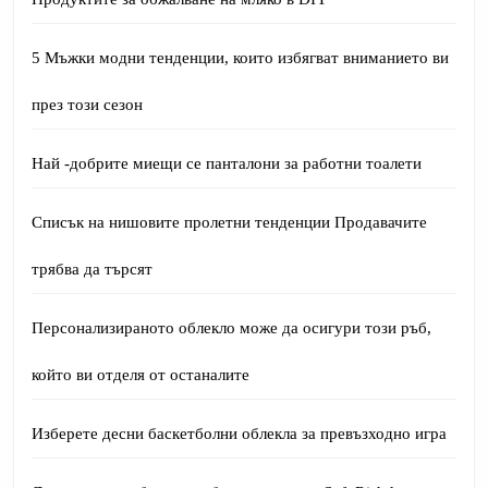
5 Мъжки модни тенденции, които избягват вниманието ви
през този сезон
Най -добрите миещи се панталони за работни тоалети
Списък на нишовите пролетни тенденции Продавачите
трябва да търсят
Персонализираното облекло може да осигури този ръб,
който ви отделя от останалите
Изберете десни баскетболни облекла за превъзходно игра