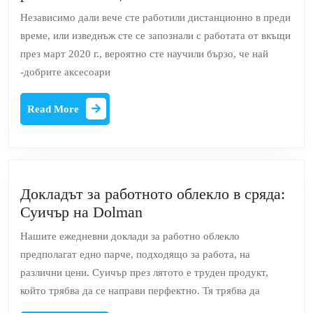
-добрите
Независимо дали вече сте работили дистанционно в преди
аксесоари
време, или изведнъж сте се запознали с работата от вкъщи
за
през март 2020 г., вероятно сте научили бързо, че най
лаптоп
-добрите аксесоари
за
работа
Read
Read More
от
More
вкъщи
Докладът за работното облекло в сряда:
Докладът
Суичър на Dolman
за
Нашите ежедневни доклади за работно облекло
работното
предполагат едно парче, подходящо за работа, на
облекло
различни цени. Суичър през лятото е труден продукт,
в
който трябва да се направи перфектно. Тя трябва да
сряда: