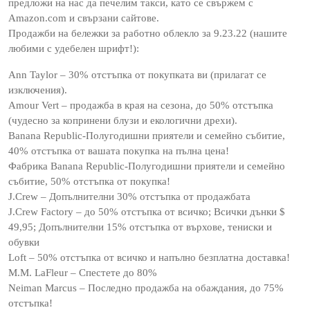
предложи на нас да печелим такси, като се свържем с
Amazon.com и свързани сайтове.
Продажби на бележки за работно облекло за 9.23.22 (нашите
любими с удебелен шрифт!):
Ann Taylor – 30% отстъпка от покупката ви (прилагат се
изключения).
Amour Vert – продажба в края на сезона, до 50% отстъпка
(чудесно за копринени блузи и екологични дрехи).
Banana Republic-Полугодишни приятели и семейно събитие,
40% отстъпка от вашата покупка на пълна цена!
Фабрика Banana Republic-Полугодишни приятели и семейно
събитие, 50% отстъпка от покупка!
J.Crew – Допълнителни 30% отстъпка от продажбата
J.Crew Factory – до 50% отстъпка от всичко; Всички дънки $
49,95; Допълнителни 15% отстъпка от върхове, тениски и
обувки
Loft – 50% отстъпка от всичко и напълно безплатна доставка!
M.M. LaFleur – Спестете до 80%
Neiman Marcus – Последно продажба на обаждания, до 75%
отстъпка!