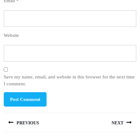
Email
*
Website
Save my name, email, and website in this browser for the next time
I comment.
Post
PREVIOUS
NEXT
navigation
Previous
Next