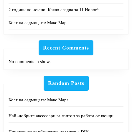
2 години по -късно: Какво следва за 11 Honoré
Кост на седмицата: Макс Мара
Recent Comments
No comments to show.
Random Posts
Кост на седмицата: Макс Мара
Най -добрите аксесоари за лаптоп за работа от вкъщи
Продуктите за обжалване на мляко в DIY