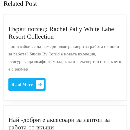
Related Post
post:
post:
Първи поглед: Rachel Pally White Label
Първи
Resort Collection
поглед:
, опитвайки се да намери плюс размери за работа с опции
Rachel
за работа? Studio By Torrid е новата колекция,
Pally
осигуряваща комфорт, мода, както и експертен стил, което
White
е с размер
Label
Resort
Read
Read More
Collection
More
Най -добрите аксесоари за лаптоп за
Най
работа от вкъщи