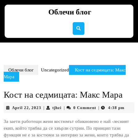
Skip
to
Облечи блог
content
Skip
to
content
Облечи блог
Uncategorized
Кост на седмицата: Макс
Мара
Кост на седмицата: Макс Мара
April
tjhzi
April 22, 2023
tjhzi
0 Comment
4:38 pm
|
|
|
22,
2023
За заети работещи жени костюмът обикновено е най -лесният
екип, който трябва да се хвърли сутрин. По принцип тази
функция не е за костюми за интервю за жени, които трябва да