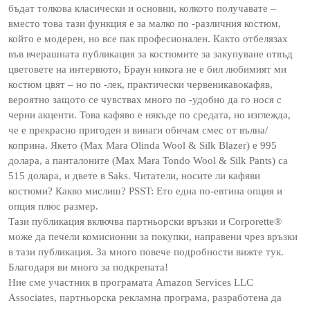
бъдат толкова класически и основни, колкото получавате –
вместо това тази функция е за малко по -различния костюм,
който е модерен, но все пак професионален. Както отбелязах
във вчерашната публикация за костюмите за закупуване отвъд
цветовете на интервюто, Браун никога не е бил любимият ми
костюм цвят – но по -лек, практически червеникавокафяв,
вероятно защото се чувствах много по -удобно да го нося с
черни акценти. Това кафяво е някъде по средата, но изглежда,
че е прекрасно пригоден и винаги обичам смес от вълна/
коприна. Якето (Max Mara Olinda Wool & Silk Blazer) е 995
долара, а панталоните (Max Mara Tondo Wool & Silk Pants) са
515 долара, и двете в Saks. Читатели, носите ли кафяви
костюми? Какво мислиш? PSST: Ето една по-евтина опция и
опция плюс размер.
Тази публикация включва партньорски връзки и Corporette®
може да печели комисионни за покупки, направени чрез връзки
в тази публикация. За много повече подробности вижте тук.
Благодаря ви много за подкрепата!
Ние сме участник в програмата Amazon Services LLC
Associates, партньорска рекламна програма, разработена да