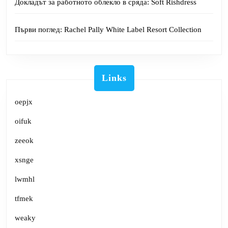
Докладът за работното облекло в сряда: Soft Rishdress
Първи поглед: Rachel Pally White Label Resort Collection
Links
oepjx
oifuk
zeeok
xsnge
lwmhl
tfmek
weaky