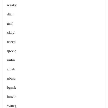
weaky
dttcr
gsifj
xkayl
nsecd
qwviq
irnbn
cojeb
ubtnu
bgnsk
huwlc
swueg