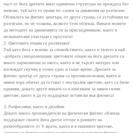
част от йога дрехите имат единична структура на преждата без
шевове, тъй като го прави по -силен за движения на разтягане.
Облеклата на фитнес центъра, от друга страна, са устойчиви на
разтягане, но не толкова, колкото тези облекла. Винаги можете
да методите на движенията си за присъединяване, както и
незначителни участъци с простота!
2. Цветовите опции се различават
Тъй като йога е всичко за спокойствието, както и тялото в най
-добрата синхронизация, цветовите опции на йога дрехите са
много хармонични за окото, както и не търсят интерес или
изглеждат скучни в точно едно и също време. Дрехите за
фитнес център от друга страна са противоположни, както и
някои хора обичат да остават с неутрални цветове, като са били
еднакви, докато други винаги са в изискване за някои силни
цветове, както и да го поддържат истински във фитнеса!
3. Разфасовки, както и дизайни
Докато много производители на физически фитнес облекла
поддържат своите йога дрехи отгоре в рамките на
разнообразието от V врати, както и в екипните вратове,
дрехите за фитнес център се предлагат във всички форми,