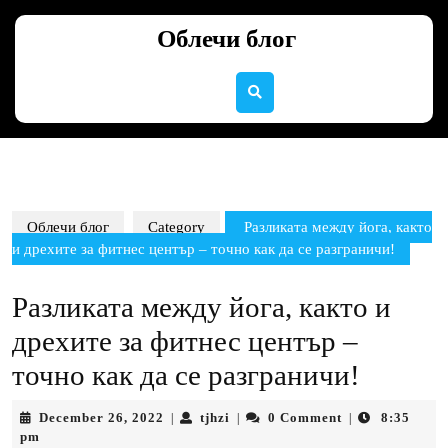
Skip
to
Облечи блог
content
Skip
to
content
Облечи блог
Category
Разликата между йога, както
и дрехите за фитнес център – точно как да се разграничи!
Разликата между йога, както и
дрехите за фитнес център –
точно как да се разграничи!
December
tjhzi
December 26, 2022
tjhzi
0 Comment
8:35
|
|
|
26,
pm