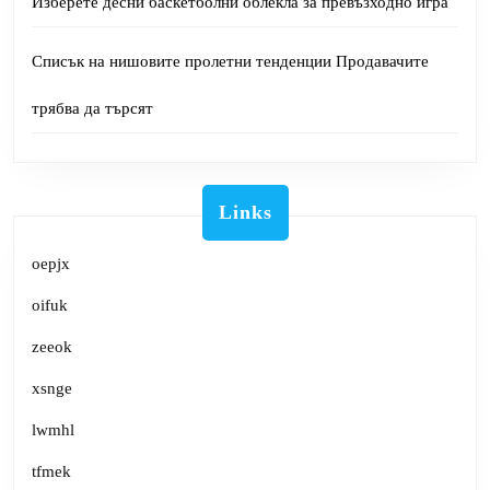
Изберете десни баскетболни облекла за превъзходно игра
Списък на нишовите пролетни тенденции Продавачите
трябва да търсят
Links
oepjx
oifuk
zeeok
xsnge
lwmhl
tfmek