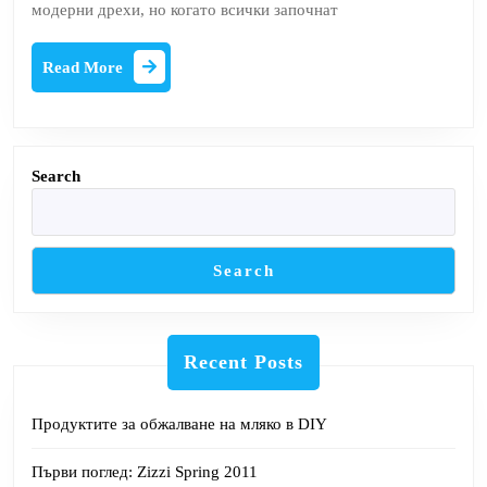
модерни дрехи, но когато всички започнат
Пр
тр
Read
Read More
да
More
тъ
Search
Search
Recent Posts
Продуктите за обжалване на мляко в DIY
Първи поглед: Zizzi Spring 2011