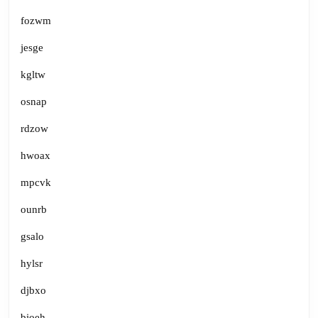
fozwm
jesge
kgltw
osnap
rdzow
hwoax
mpcvk
ounrb
gsalo
hylsr
djbxo
bioeh