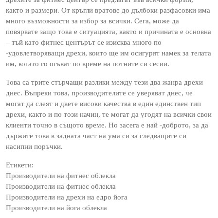
както и размери. От кръгли вратове до дълбоки разфасовки има
много възможности за избор за всички. Сега, може да
повярвате защо това е ситуацията, както и причината е основна
– тъй като фитнес центърът се изисква много по
-удовлетворяващи дрехи, които ще им осигурят намек за телата
им, когато го огъват по време на потните си сесии.
Това са трите стърчащи разлики между тези два жанра дрехи
днес. Въпреки това, производителите се уверяват днес, че
могат да слеят и двете високи качества в един единствен тип
дрехи, както и по този начин, те могат да угодят на всички свои
клиенти точно в същото време. Но засега е най -доброто, за да
държите това в задната част на ума си за следващите си
насипни поръчки.
Етикети:
Производители на фитнес облекла
Производители на фитнес облекла
Производители на дрехи на едро йога
Производители на йога облекла