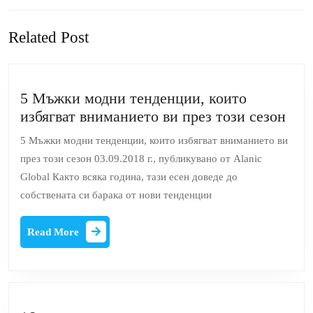
Previous
Next
Related Post
post:
post:
5 Мъжки модни тенденции, които
5
избягват вниманието ви през този сезон
Мъ
5 Мъжки модни тенденции, които избягват вниманието ви
мод
през този сезон 03.09.2018 г., публикувано от Alanic
тен
Global Както всяка година, тази есен доведе до
кои
собствената си барака от нови тенденции
избя
вни
Read
Read More
ви
More
пре
тоз
сез