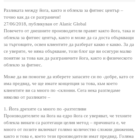
2022
Разликата между йога, както и облекла за фитнес център –
точно как да се разграничи!
27/06/2018, публикуван от Alanic Global
Повечето от днешните производители правят както йога, така и
облекла за фитнес център, както и може да са доста объркващи
за търговците, освен клиентите да разберат какво е какво. За да
се уверите, че няма объркване, този блог ще ви осигури малко
понятие за това как да разграничите йога, както и физическото
облекло за фитнес.
Може да ви помогне да изберете запасите си по -добре, като се
има предвид, че ще имате концепция за това, към което
клиентите ви са много по -склонни. Сега нека разгледаме
няколко от разликите –
1. Йога дрехите са много по -разтегливи
Производителите на йога на едро йога се уверяват, че техните
облекла винаги са разтегащи целия метод – причината е, че
много от позите включват голямо количество сложни движения,
както и това е, което тези производители имат предвид. Голяма