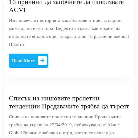
16 причини да започнете да използвате
16
ACV!
причини
Има повече от историята как ябълковият оцет всъщност
да
може да ни е от полза. Видеото ви казва как можете да
започнете
използвате ябълков оцет за красота по 16 различни начина!
да
Просто
използвате
ACV!
Read
Read More
More
Списък на нишовите пролетни
Сп
тенденции Продавачите трябва да търсят
на
Списък на нишовите пролетни тенденции Продавачите
ни
трябва да търсят за 22/04/2019, публикувано от Alanic
пр
Global Всичко е забавно и игри, когато се отнася до
те