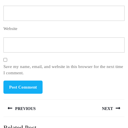
Website
Save my name, email, and website in this browser for the next time
I comment.
Post
PREVIOUS
NEXT
navigation
Previous
Next
Related Post