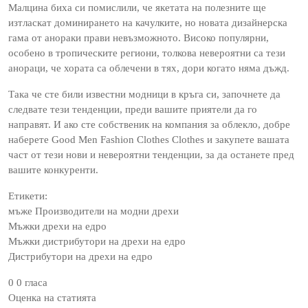
Малцина биха си помислили, че якетата на полезните ще
изтласкат доминирането на качулките, но новата дизайнерска
гама от анораки прави невъзможното. Високо популярни,
особено в тропическите региони, толкова невероятни са тези
анораци, че хората са облечени в тях, дори когато няма дъжд.
Така че сте били известни модници в кръга си, започнете да
следвате тези тенденции, преди вашите приятели да го
направят. И ако сте собственик на компания за облекло, добре
наберете Good Men Fashion Clothes Clothes и закупете вашата
част от тези нови и невероятни тенденции, за да останете пред
вашите конкуренти.
Етикети:
мъже Производители на модни дрехи
Мъжки дрехи на едро
Мъжки дистрибутори на дрехи на едро
Дистрибутори на дрехи на едро
0 0 гласа
Оценка на статията