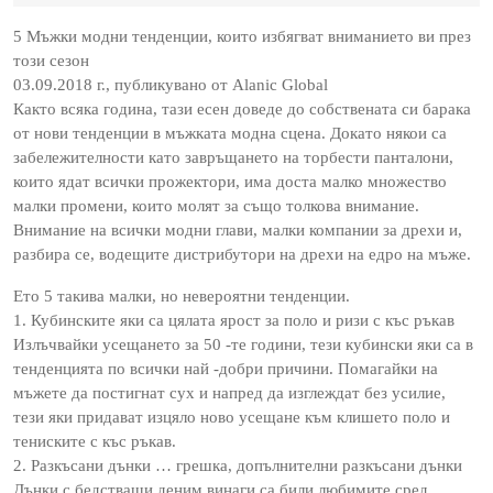
2022
5 Мъжки модни тенденции, които избягват вниманието ви през
този сезон
03.09.2018 г., публикувано от Alanic Global
Както всяка година, тази есен доведе до собствената си барака
от нови тенденции в мъжката модна сцена. Докато някои са
забележителности като завръщането на торбести панталони,
които ядат всички прожектори, има доста малко множество
малки промени, които молят за също толкова внимание.
Внимание на всички модни глави, малки компании за дрехи и,
разбира се, водещите дистрибутори на дрехи на едро на мъже.
Ето 5 такива малки, но невероятни тенденции.
1. Кубинските яки са цялата ярост за поло и ризи с къс ръкав
Излъчвайки усещането за 50 -те години, тези кубински яки са в
тенденцията по всички най -добри причини. Помагайки на
мъжете да постигнат сух и напред да изглеждат без усилие,
тези яки придават изцяло ново усещане към клишето поло и
тениските с къс ръкав.
2. Разкъсани дънки … грешка, допълнителни разкъсани дънки
Дънки с бедстващи деним винаги са били любимите сред