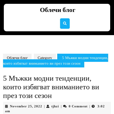
Skip
to
Облечи блог
content
Skip
to
content
Облечи блог
Category
5 Мъжки модни тенденции,
които избягват вниманието ви през този сезон
5 Мъжки модни тенденции,
които избягват вниманието ви
през този сезон
November
tjhzi
November 25, 2022
tjhzi
0 Comment
3:02
|
|
|
25,
am