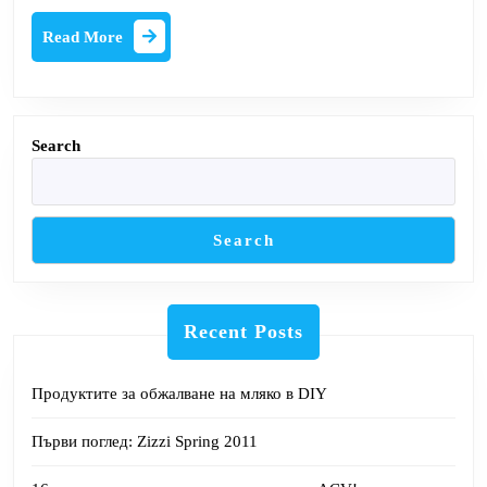
Изберете,
Read
Read More
че
More
в
крайна
сметка
Search
е
доставчик
на
Search
облекла
Recent Posts
Продуктите за обжалване на мляко в DIY
Първи поглед: Zizzi Spring 2011