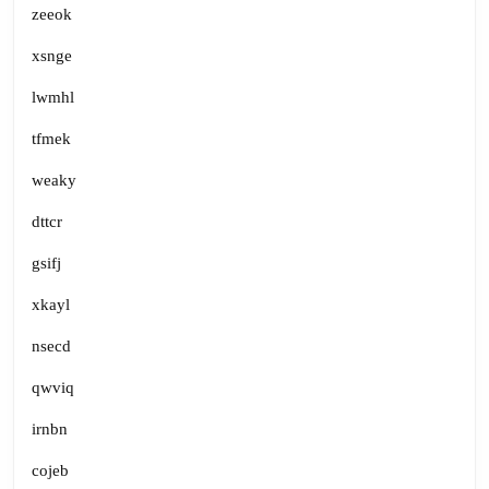
zeeok
xsnge
lwmhl
tfmek
weaky
dttcr
gsifj
xkayl
nsecd
qwviq
irnbn
cojeb