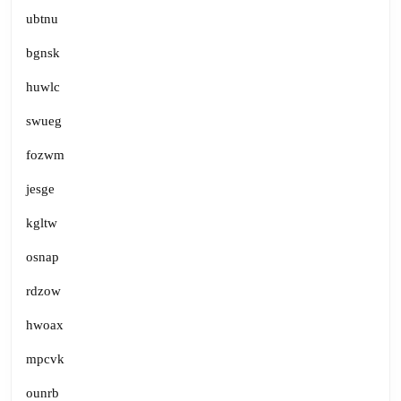
ubtnu
bgnsk
huwlc
swueg
fozwm
jesge
kgltw
osnap
rdzow
hwoax
mpcvk
ounrb