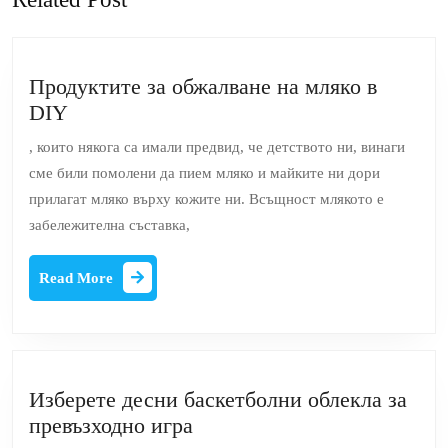
post:
post:
Продуктите за обжалване на мляко в
Продуктите
DIY
за
, които някога са имали предвид, че детството ни, винаги
обжалване
сме били помолени да пием мляко и майките ни дори
на
прилагат мляко върху кожите ни. Всъщност млякото е
мляко
забележителна съставка,
в
DIY
Read
Read More
More
Изберете десни баскетболни облекла за
Изберете
превъзходно игра