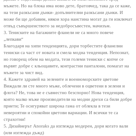
мъжете. Но на блока има ново дете, братовчед, така да се каже,
на тези разкъсани дънки- допълнителни разкъсани дънки. И
може би ще добавим, някои хора наистина могат да ги изключат
отвъд съвършенството за недобросъвестен, мачизъм.
3. Тениските на багажните фланели не са много повече
„лепкави“
Благодаря на хипи тенденцията, дори торбестите фланелни
тениски са част от новата и смела модна тенденция. Непознат,
но говорещ обем на модата, тези големи тениски с копче се
вървят добре с кльощавите, контрастни панталони, помагат на
мъжете за чист вид.
4. Кажете здравей на зелените и военноморските цветове
Виждали ли сте много мъже, облечени в оцветени в зелени и
флота? Не, това не е съвместно безспорно! Нова тенденция,
която малко мъже производители на модни дрехи са били добре
приети; Те осигуряват широка гама от облекла в тези
невероятни и спокойни цветови вариации. И всички те са
страхотни!
5. Дизайнерът Anoraks да изглежда модерен, дори когато вали
(или изглежда дъжд)