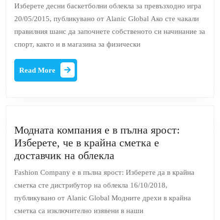
десни
Изберете десни баскетболни облекла за превъзходно игра
баскетболни
20/05/2015, публикувано от Alanic Global Ако сте чакали
облекла
правилния шанс да започнете собственото си начинание за
за
спорт, както и в магазина за физически
превъзходно
игра
Read
Read More
More
Модната компания е в пълна ярост:
Изберете, че в крайна сметка е
Модната
доставчик на облекла
компания
Fashion Company е в пълна ярост: Изберете да в крайна
е
сметка сте дистрибутор на облекла 16/10/2018,
в
публикувано от Alanic Global Модните дрехи в крайна
пълна
сметка са изключително изявени в наши
ярост: