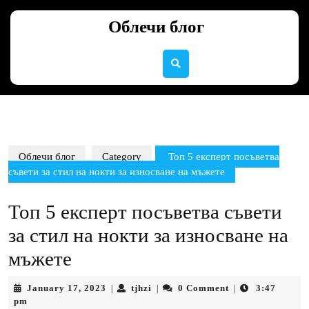
Skip
to
Облечи блог
content
Skip
to
content
Облечи блог
Category
Топ 5 експерт посъветва
съвети за стил на нокти за износване на мъжете
Топ 5 експерт посъветва съвети
за стил на нокти за износване на
мъжете
January
tjhzi
January 17, 2023
tjhzi
0 Comment
3:47
|
|
|
17,
pm