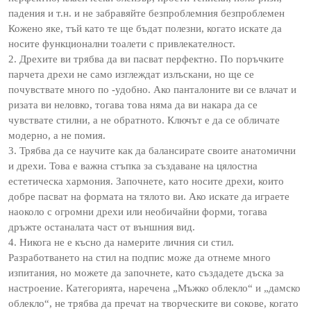
падения и т.н. и не забравяйте безпроблемния безпроблемен
Кожено яке, тъй като те ще бъдат полезни, когато искате да
носите функционални тоалети с привлекателност.
2. Дрехите ви трябва да ви пасват перфектно. По поръчките
парчета дрехи не само изглеждат излъскани, но ще се
почувствате много по -удобно. Ако панталоните ви се влачат и
ризата ви неловко, тогава това няма да ви накара да се
чувствате стилни, а не обратното. Ключът е да се обличате
модерно, а не помия.
3. Трябва да се научите как да балансирате своите анатомични
и дрехи. Това е важна стъпка за създаване на цялостна
естетическа хармония. Започнете, като носите дрехи, които
добре пасват на формата на тялото ви. Ако искате да играете
наоколо с огромни дрехи или необичайни форми, тогава
дръжте останалата част от външния вид.
4. Никога не е късно да намерите личния си стил.
Разработването на стил на подпис може да отнеме много
изпитания, но можете да започнете, като създадете дъска за
настроение. Категорията, наречена „Мъжко облекло“ и „дамско
облекло“, не трябва да пречат на творческите ви сокове, когато