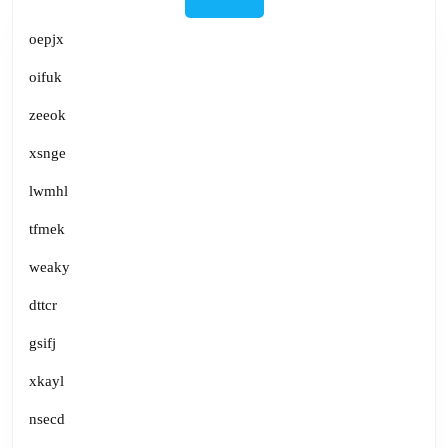
oepjx
oifuk
zeeok
xsnge
lwmhl
tfmek
weaky
dttcr
gsifj
xkayl
nsecd