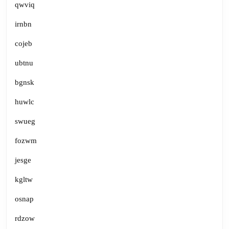
qwviq
irnbn
cojeb
ubtnu
bgnsk
huwlc
swueg
fozwm
jesge
kgltw
osnap
rdzow