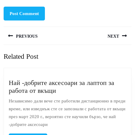
Post
PREVIOUS
NEXT
navigation
Previous
Next
Related Post
post:
post:
Най -добрите аксесоари за лаптоп за
Най
работа от вкъщи
-добрите
Независимо дали вече сте работили дистанционно в преди
аксесоари
време, или изведнъж сте се запознали с работата от вкъщи
за
през март 2020 г., вероятно сте научили бързо, че най
лаптоп
-добрите аксесоари
за