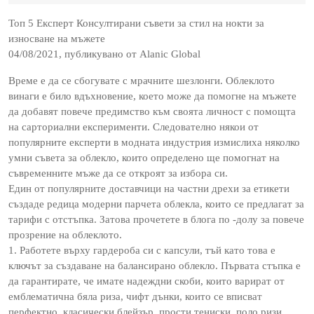
2023
Топ 5 Експерт Консултирани съвети за стил на нокти за
износване на мъжете
04/08/2021, публикувано от Alanic Global
Време е да се сбогувате с мрачните шезлонги. Облеклото
винаги е било вдъхновение, което може да помогне на мъжете
да добавят повече предимство към своята личност с помощта
на сарториални експерименти. Следователно някои от
популярните експерти в модната индустрия измислиха няколко
умни съвета за облекло, които определено ще помогнат на
съвременните мъже да се откроят за избора си.
Един от популярните доставчици на частни дрехи за етикети
създаде редица модерни парчета облекла, които се предлагат за
тарифи с отстъпка. Затова прочетете в блога по -долу за повече
прозрение на облеклото.
1. Работете върху гардероба си с капсули, тъй като това е
ключът за създаване на балансирано облекло. Първата стъпка е
да гарантирате, че имате надеждни скоби, които варират от
емблематична бяла риза, чифт дънки, които се вписват
перфектно, класически блейзър, прости тениски, поло ризи,