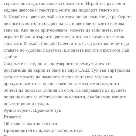
търсите ново вдъхновение за облеклото. Играйте с различни
видове цветове и текстури, които ще подобрят тялото ви.
5. Играйте с цветове, тъй като това ще ви помогне да разберете
нюансите, които отговарят на вас и цветовете, които измиват
тена ви. Ако не се притеснявате, можете да започнете, като
играете бавно и търсите цветове, които са на смелата тъмна
зона като Marsala, Emerald Green и т.н. След като започнете да
ставате по -удобни с цветове, ще знаете кой стил костюми Най
-добре.
Свържете се с едно от популярните премиум дрехи и
доставчици на кърпи за баня на едро САЩ. Тук във виртуалния
каталог можете да намерите масив от такива модерни
продукти, които са предназначени за младите мъже, които
обичат да показват личния си стил. Не забравяйте да пуснете
поща на екипа за обслужване на клиенти, съобщаващ вашите
инвестиционни нужди.
Аудио версия: Щракнете тук
Етикети:
Облекло за частни етикети
Производител на дрехи с частен етикет