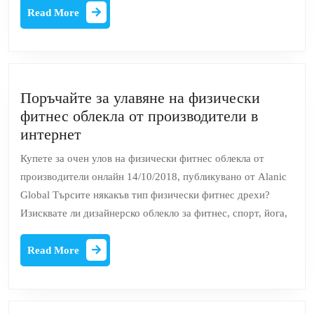
работа
Read
Read More
от
More
вкъщи
Поръчайте за улавяне на физически
фитнес облекла от производители в
Поръчайте
интернет
за
Купете за очен улов на физически фитнес облекла от
улавяне
производители онлайн 14/10/2018, публикувано от Alanic
на
Global Търсите някакъв тип физически фитнес дрехи?
физически
Изисквате ли дизайнерско облекло за фитнес, спорт, йога,
фитнес
облекла
Read
Read More
от
More
производители
в