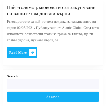
интернет
Най -голямо ръководство за закупуване
Най
на вашите ежедневни кърпи
-голямо
Ръководството за най -голяма покупка за ежедневните ви
ръководство
кърпи 02/05/2021, Публикувано от Alanic Global След като
за
използвате божествени стоки за грижа за тялото, ще ви
закупуване
трябва удобна, пухкава кърпа, за
на
вашите
Read
Read More
ежедневни
More
кърпи
Search
Search